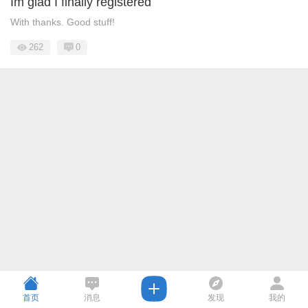
Im glad I finally registered
With thanks. Good stuff!
262
0
首页
消息
发现
我的