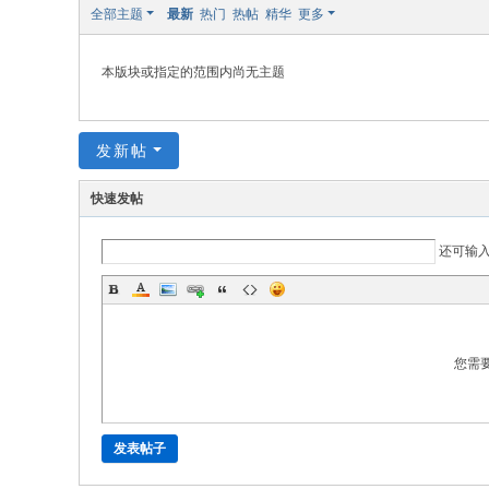
全部主题
最新
热门
热帖
精华
更多
国
家
本版块或指定的范围内尚无主题
注
册
发新帖
审
核
快速发帖
员
考
还可输
试
网
您需
发表帖子