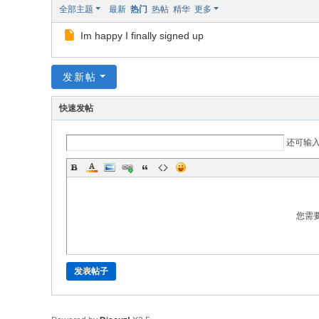
全部主题
最新
热门
热帖
精华
更多
国
Im happy I finally signed up
家
注
发新帖
册
审
快速发帖
核
员
还可输
考
试
网
您需
发表帖子